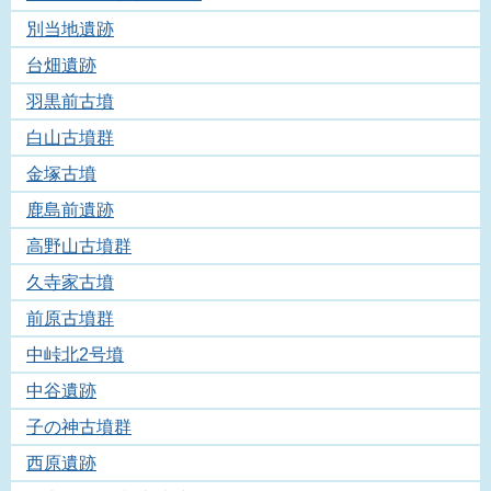
別当地遺跡
台畑遺跡
羽黒前古墳
白山古墳群
金塚古墳
鹿島前遺跡
高野山古墳群
久寺家古墳
前原古墳群
中峠北2号墳
中谷遺跡
子の神古墳群
西原遺跡