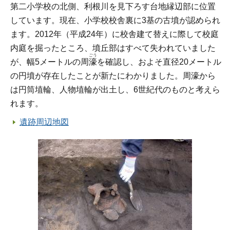
第二小学校の北側、利根川を見下ろす台地縁辺部に位置
しています。現在、小学校校舎裏に3基の古墳が認められ
ます。2012年（平成24年）に校舎建て替えに際して校庭
内庭を掘ったところ、墳丘部はすべて失われていました
ごう
が、幅5メートルの周
濠
を確認し、およそ直径20メートル
の円墳が存在したことが新たにわかりました。周濠から
は円筒埴輪、人物埴輪が出土し、6世紀代のものと考えら
れます。
遺跡周辺地図