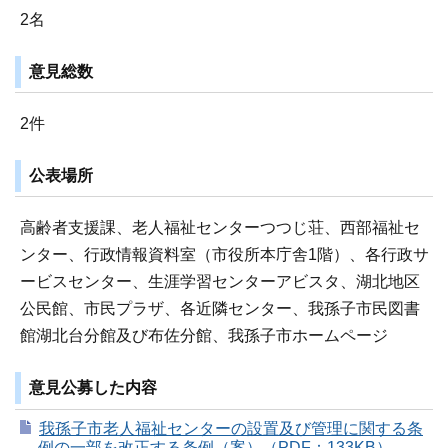
2名
意見総数
2件
公表場所
高齢者支援課、老人福祉センターつつじ荘、西部福祉セ
ンター、行政情報資料室（市役所本庁舎1階）、各行政サ
ービスセンター、生涯学習センターアビスタ、湖北地区
公民館、市民プラザ、各近隣センター、我孫子市民図書
館湖北台分館及び布佐分館、我孫子市ホームページ
意見公募した内容
我孫子市老人福祉センターの設置及び管理に関する条
例の一部を改正する条例（案）（PDF：133KB）