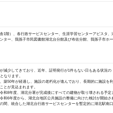
舎1階）、各行政サービスセンター、生涯学習センターアビスタ、
ンター、我孫子市民図書館湖北台分館及び布佐分館、我孫子市ホ
が減少してきており、近年、証明発行が1件もない日もある状況の
了となります。
、築50年が経過し、施設の老朽化が進んでおり、長期的に施設を
ことが見込まれます。
令和8年度、湖北分署が完成後にすべての建物が取り壊される予定
令和6年度から、湖北台地区公共施設の整備に向けた検討が開始さ
の間、統合した湖北台行政サービスセンターを暫定的に湖北駅南