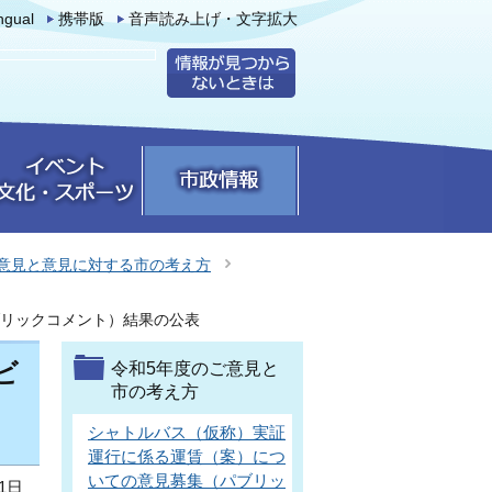
ingual
携帯版
音声読み上げ・文字拡大
意見と意見に対する市の考え方
リックコメント）結果の公表
ビ
令和5年度のご意見と
市の考え方
シャトルバス（仮称）実証
運行に係る運賃（案）につ
いての意見募集（パブリッ
1日