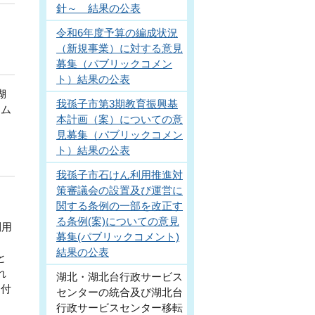
針～ 結果の公表
令和6年度予算の編成状況
（新規事業）に対する意見
募集（パブリックコメン
ト）結果の公表
湖
我孫子市第3期教育振興基
ーム
本計画（案）についての意
見募集（パブリックコメン
ト）結果の公表
我孫子市石けん利用推進対
策審議会の設置及び運営に
関する条例の一部を改正す
る条例(案)についての意見
利用
募集(パブリックコメント)
結果の公表
と
れ
湖北・湖北台行政サービス
口付
センターの統合及び湖北台
行政サービスセンター移転