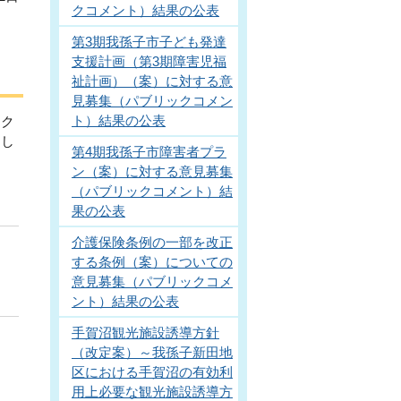
クコメント）結果の公表
第3期我孫子市子ども発達
支援計画（第3期障害児福
祉計画）（案）に対する意
見募集（パブリックコメン
ト）結果の公表
ック
まし
第4期我孫子市障害者プラ
ン（案）に対する意見募集
（パブリックコメント）結
果の公表
介護保険条例の一部を改正
する条例（案）についての
意見募集（パブリックコメ
ント）結果の公表
手賀沼観光施設誘導方針
（改定案）～我孫子新田地
区における手賀沼の有効利
用上必要な観光施設誘導方