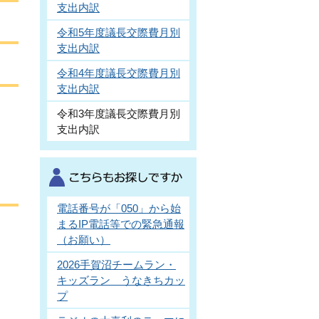
支出内訳
令和5年度議長交際費月別
支出内訳
令和4年度議長交際費月別
支出内訳
令和3年度議長交際費月別
支出内訳
電話番号が「050」から始
まるIP電話等での緊急通報
（お願い）
2026手賀沼チームラン・
キッズラン うなきちカッ
プ