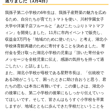
送りました（3月4日）
我孫子第二小学校の6年生は、我孫子産野菜の魅力を広め
るため、自分たちが育てたトマトを使い、川村学園女子
大学や洋菓子店フルールと「あびこたっぷりトマトマフ
ィン」を開発しました。11月に市内イベントで販売し、
収益金3万円を「地域のために使いたい」 と考え、湖北小
学校体育館再建のために寄付することを決めました。 寄
付金を受け取った湖北小学校の児童は「頂いた寄付金や
メッセージを全校児童に伝え、感謝の気持ちを持って過
ごしたい」と話しました。
また、湖北小学校が母校である星野市長は、「伝統校で
ある2校がこうして、困ったときに助け合おうと思う、君
たちの思いは本当に有難いです。この優しさは、湖北小
の後輩にも、第二小学校の後輩にもしっかり伝えていっ
てほしいです。そして、皆さんはもうすぐ小学校を卒業
しますが、地域とともに歩んできた学校だということを