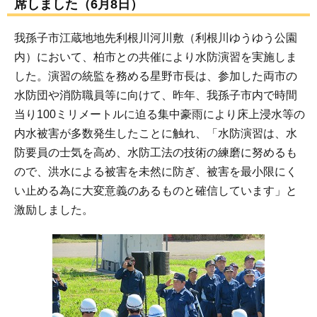
席しました（6月8日）
我孫子市江蔵地地先利根川河川敷（利根川ゆうゆう公園
内）において、柏市との共催により水防演習を実施しま
した。演習の統監を務める星野市長は、参加した両市の
水防団や消防職員等に向けて、昨年、我孫子市内で時間
当り100ミリメートルに迫る集中豪雨により床上浸水等の
内水被害が多数発生したことに触れ、「水防演習は、水
防要員の士気を高め、水防工法の技術の練磨に努めるも
ので、洪水による被害を未然に防ぎ、被害を最小限にく
い止める為に大変意義のあるものと確信しています」と
激励しました。