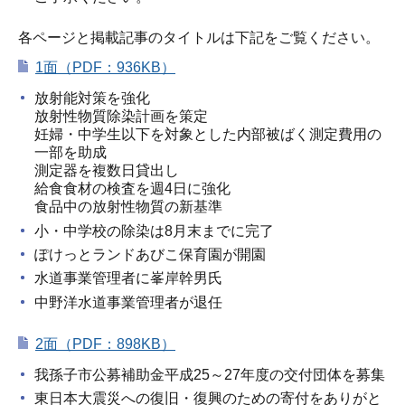
各ページと掲載記事のタイトルは下記をご覧ください。
1面（PDF：936KB）
放射能対策を強化
放射性物質除染計画を策定
妊婦・中学生以下を対象とした内部被ばく測定費用の
一部を助成
測定器を複数日貸出し
給食食材の検査を週4日に強化
食品中の放射性物質の新基準
小・中学校の除染は8月末までに完了
ぽけっとランドあびこ保育園が開園
水道事業管理者に峯岸幹男氏
中野洋水道事業管理者が退任
2面（PDF：898KB）
我孫子市公募補助金平成25～27年度の交付団体を募集
東日本大震災への復旧・復興のための寄付をありがと