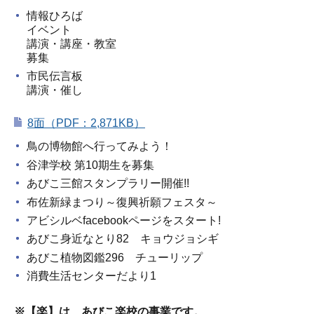
情報ひろば
イベント
講演・講座・教室
募集
市民伝言板
講演・催し
8面（PDF：2,871KB）
鳥の博物館へ行ってみよう！
谷津学校 第10期生を募集
あびこ三館スタンプラリー開催!!
布佐新緑まつり～復興祈願フェスタ～
アビシルベfacebookページをスタート!
あびこ身近なとり82 キョウジョシギ
あびこ植物図鑑296 チューリップ
消費生活センターだより1
※【楽】は、あびこ楽校の事業です。