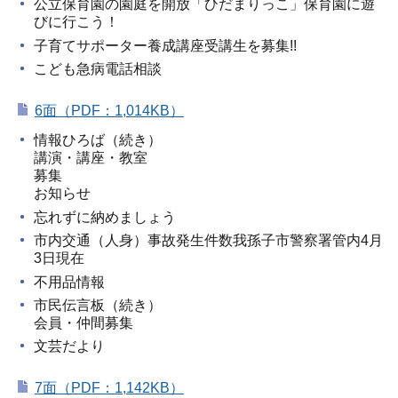
公立保育園の園庭を開放「ひだまりっこ」保育園に遊
びに行こう！
子育てサポーター養成講座受講生を募集!!
こども急病電話相談
6面（PDF：1,014KB）
情報ひろば（続き）
講演・講座・教室
募集
お知らせ
忘れずに納めましょう
市内交通（人身）事故発生件数我孫子市警察署管内4月
3日現在
不用品情報
市民伝言板（続き）
会員・仲間募集
文芸だより
7面（PDF：1,142KB）