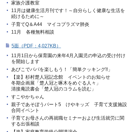
家族介護教室
11月は健康生活月刊です！～自分らしく健康な生活を
続けるために～
子育てQ＆A44 マイコプラズマ肺炎
11月 各種無料相談
5面（PDF：4,027KB）
11月1日から保育園の来年4月入園児の申込の受け付け
を開始します
あびこでパパを楽しもう！「簡単クッキング!!」
【楽】杉村楚人冠記念館 イベントのお知らせ
冬期企画展「楚人冠と啄木をめぐる人々」
清接庵読書会「楚人冠のコラムを読む」
すこやかちゃん
親子であそぼうパート5 けやキッズ 子育て支援施設
合同イベント
子育てお母さんの再就職セミナーおよび生活就労に関
する出張相談
【楽】家庭教育学級公開講演会