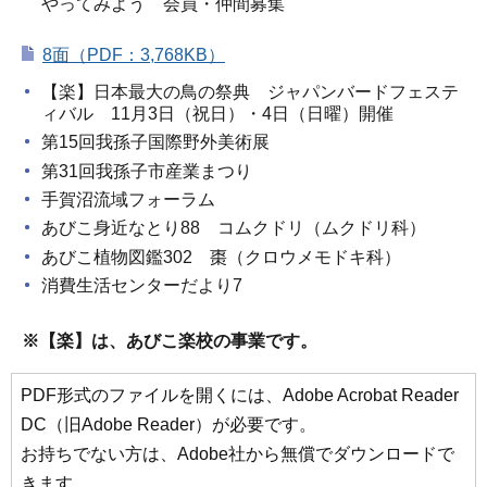
やってみよう 会員・仲間募集
8面（PDF：3,768KB）
【楽】日本最大の鳥の祭典 ジャパンバードフェステ
ィバル 11月3日（祝日）・4日（日曜）開催
第15回我孫子国際野外美術展
第31回我孫子市産業まつり
手賀沼流域フォーラム
あびこ身近なとり88 コムクドリ（ムクドリ科）
あびこ植物図鑑302 棗（クロウメモドキ科）
消費生活センターだより7
※【楽】は、あびこ楽校の事業です。
PDF形式のファイルを開くには、Adobe Acrobat Reader
DC（旧Adobe Reader）が必要です。
お持ちでない方は、Adobe社から無償でダウンロードで
きます。