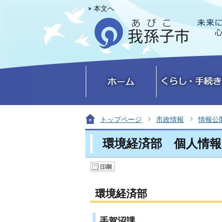
本文へ
トップページ
市政情報
情報公
環境経済部 個人情
環境経済部
手賀沼課