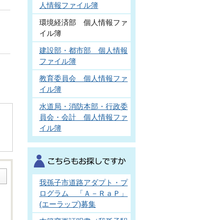
人情報ファイル簿
環境経済部 個人情報ファ
イル簿
建設部・都市部 個人情報
ファイル簿
教育委員会 個人情報ファ
イル簿
水道局・消防本部・行政委
員会・会計 個人情報ファ
イル簿
我孫子市道路アダプト・プ
ログラム 「Ａ－ＲａＰ」
(エーラップ)募集