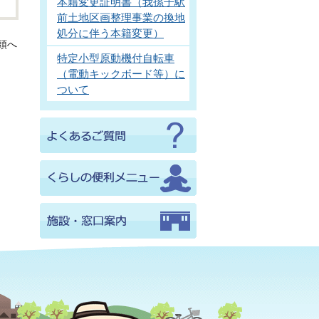
本籍変更証明書（我孫子駅
前土地区画整理事業の換地
処分に伴う本籍変更）
頭へ
特定小型原動機付自転車
（電動キックボード等）に
ついて