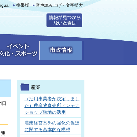
ingual
携帯版
音声読み上げ・文字拡大
産業
（活用事業者が決定しまし
4日
た）農産物直売所アンテナ
ショップ跡地の活用
農業経営基盤の強化の促進
に関する基本的な構想
「我