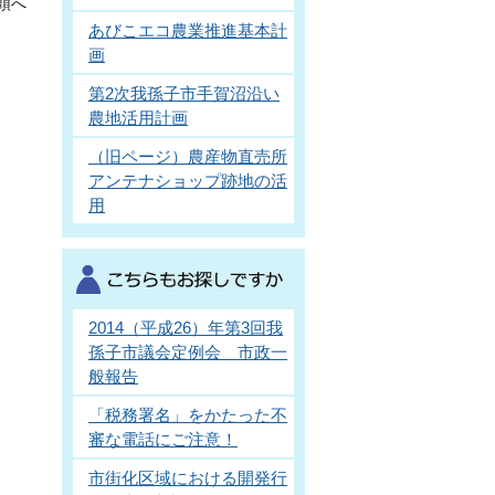
頭へ
あびこエコ農業推進基本計
画
第2次我孫子市手賀沼沿い
農地活用計画
（旧ページ）農産物直売所
アンテナショップ跡地の活
用
2014（平成26）年第3回我
孫子市議会定例会 市政一
般報告
「税務署名」をかたった不
審な電話にご注意！
市街化区域における開発行