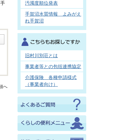
汚濁度順位発表
「手
手賀沼水質情報 よみがえ
れ手賀沼
旧村川別荘とは
事業者等との包括連携協定
介護保険 各種申請様式
（事業者向け）
頭へ