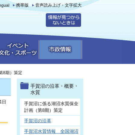
ingual
携帯版
音声読み上げ・文字拡大
第8期）策定
手賀沼の沿革・概要・
水質
1日
手賀沼に係る湖沼水質保全
計画（第8期）策定
手賀沼の沿革
手賀沼水質情報 全国湖沼
、