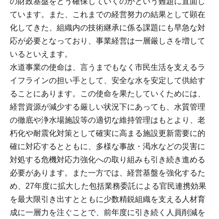
の財政基盤をどう確保していくのかという難題に直面し
ています。また、これまでの経営努力の結果として顕在
化してきた、組織内の技術継承に係る課題にも早急な対
応が必要となっており、事業経営は一層厳しさを増して
いるといえます。
水道事業の使命は、言うまでもなく市民生活を支えるラ
イフラインの担い手として、安全な水を安定して供給す
ることにあります。この使命を果たしていくためには、
経営資源が減少する厳しい状況下にあっても、水質管理
の徹底や浄水場施設等の適切な維持管理はもとより、老
朽化や耐震化対策として確実に高まる施設更新需要に的
確に対応するとともに、多様な事故・渇水などの災害に
対処する危機対応力強化への取り組みも引き続き進める
必要があります。また一方では、経営基盤を強化するた
め、27年度に拡大した包括業務委託による官民連携効果
を最大限引き出すとともに少数精鋭組織を支える人材育
成に一層力を注ぐことで、前年度に引き続く人員削減を