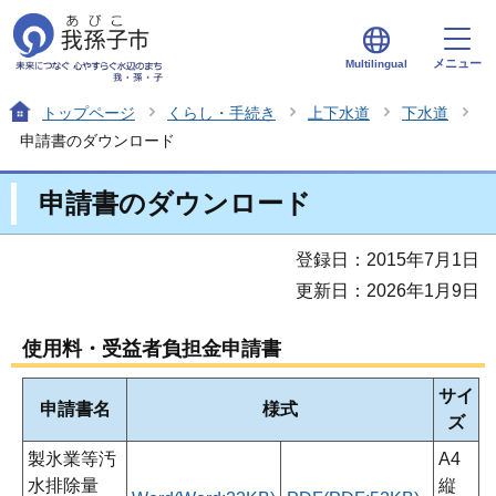
メニュー
Multilingual
トップページ
くらし・手続き
上下水道
下水道
申請書のダウンロード
申請書のダウンロード
登録日：2015年7月1日
更新日：2026年1月9日
使用料・受益者負担金申請書
サイ
申請書名
様式
ズ
製氷業等汚
A4
水排除量
縦