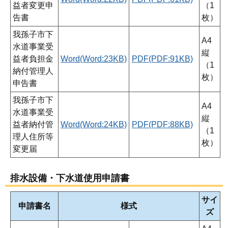
益者変更申
（1
告書
枚）
我孫子市下
A4
水道事業受
縦
益者負担金
Word(Word:23KB)
PDF(PDF:91KB)
（1
納付管理人
枚）
申告書
我孫子市下
A4
水道事業受
縦
益者納付管
Word(Word:24KB)
PDF(PDF:88KB)
（1
理人住所等
枚）
変更届
排水設備・下水道使用申請書
サイ
申請書名
様式
ズ