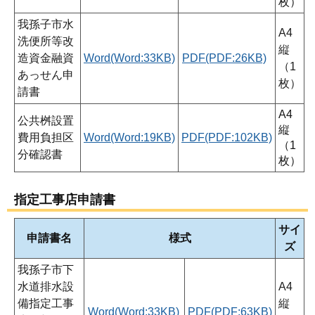
枚）
我孫子市水
A4
洗便所等改
縦
造資金融資
Word(Word:33KB)
PDF(PDF:26KB)
（1
あっせん申
枚）
請書
A4
公共桝設置
縦
費用負担区
Word(Word:19KB)
PDF(PDF:102KB)
（1
分確認書
枚）
指定工事店申請書
サイ
申請書名
様式
ズ
我孫子市下
水道排水設
A4
備指定工事
縦
Word(Word:33KB)
PDF(PDF:63KB)