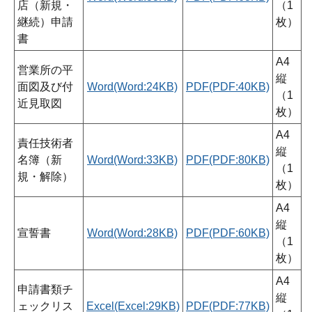
店（新規・
（1
継続）申請
枚）
書
A4
営業所の平
縦
面図及び付
Word(Word:24KB)
PDF(PDF:40KB)
（1
近見取図
枚）
A4
責任技術者
縦
名簿（新
Word(Word:33KB)
PDF(PDF:80KB)
（1
規・解除）
枚）
A4
縦
宣誓書
Word(Word:28KB)
PDF(PDF:60KB)
（1
枚）
A4
申請書類チ
縦
ェックリス
Excel(Excel:29KB)
PDF(PDF:77KB)