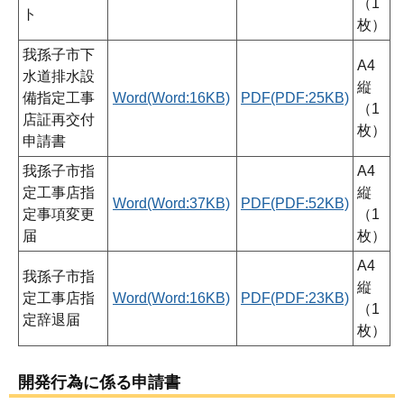
（1
ト
枚）
我孫子市下
A4
水道排水設
縦
備指定工事
Word(Word:16KB)
PDF(PDF:25KB)
（1
店証再交付
枚）
申請書
我孫子市指
A4
定工事店指
縦
Word(Word:37KB)
PDF(PDF:52KB)
定事項変更
（1
届
枚）
A4
我孫子市指
縦
定工事店指
Word(Word:16KB)
PDF(PDF:23KB)
（1
定辞退届
枚）
開発行為に係る申請書