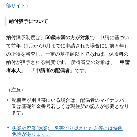
部サイト）
納付猶予について
納付猶予制度は、
50歳未満の方が対象
で、申請に基づい
て前年（1月から6月までに申請される場合には前々年）
の所得を審査し、一定の基準額以下であれば、保険料の
納付が猶予される制度です。 所得審査の対象は、「
申請
者本人
」、「
申請者の配偶者
」です。
（注意）
配偶者が別世帯にいる場合は、配偶者のマイナンバー
又は基礎年金番号若しくは現住所の記入が必要となり
ます。
失業や廃業(休業)、災害でり災された方等には特例
免除があります。