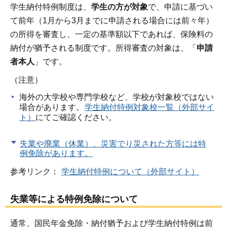
学生納付特例制度は、
学生の方が対象
で、申請に基づい
て前年（1月から3月までに申請される場合には前々年）
の所得を審査し、一定の基準額以下であれば、保険料の
納付が猶予される制度です。所得審査の対象は、「
申請
者本人
」です。
（注意）
海外の大学校や専門学校など、学校が対象校ではない
場合があります。
学生納付特例対象校一覧（外部サイ
ト）
にてご確認ください。
失業や廃業（休業）、災害でり災された方等には特
例免除があります。
参考リンク：
学生納付特例について（外部サイト）
失業等による特例免除について
通常、国民年金免除・納付猶予および学生納付特例は前