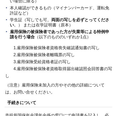
い場合に限る）
本人確認ができるもの（マイナンバーカード、運転免
許証など）
学生証（写しでも可。
両面の写しを必ずとってくださ
い
。） または在学証明書（原本）
雇用保険の被保険者であった方が失業等による特例申
請を行う場合
（以下のもののいずれか1点）
1.雇用保険被保険者資格喪失確認通知書の写し
2.雇用保険被保険者離職票の写し
3.雇用保険受給資格者証の写し
4.雇用保険被保険者資格取得届出確認照会回答書の写
し
（注意）雇用保険未加入の方やその他の詳細について
は、お問い合せください。
手続きについて
市役所国保年金課年金係の窓口にて申請書を記入し、必