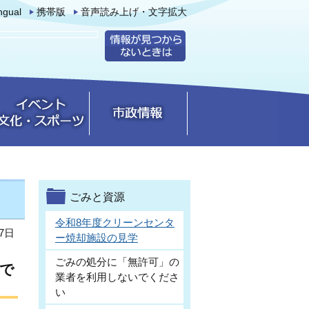
ingual
携帯版
音声読み上げ・文字拡大
ごみと資源
令和8年度クリーンセンタ
7日
ー焼却施設の見学
ごみの処分に「無許可」の
で
業者を利用しないでくださ
い