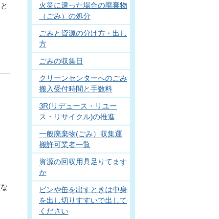
火災に遭った場合の廃棄物
こと
（ごみ）の処分
ごみと資源の分け方・出し
方
ごみの収集日
クリーンセンターへのごみ
搬入受付時間と手数料
3R(リデュース・リユー
ス・リサイクル)の推進
。
一般廃棄物(ごみ）収集運
搬許可業者一覧
資源の回収用具足りてます
か
額な
ビンや缶を出すときは中身
を出し切りすすいで出して
ください