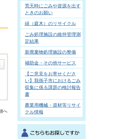
荒天時にごみや資源を出す
ときのお願い
緑（庭木）のリサイクル
ごみ処理施設の維持管理測
定結果
新廃棄物処理施設の整備
補助金・その他サービス
【ご意見をお寄せくださ
い】我孫子市におけるごみ
収集に係る課題の検討報告
書
農業用機械・資材等リサイ
頭へ
クル情報