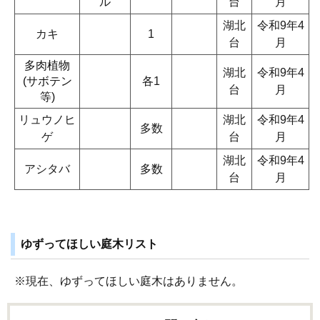
ル
台
月
湖北
令和9年4
カキ
1
台
月
多肉植物
湖北
令和9年4
(サボテン
各1
台
月
等)
リュウノヒ
湖北
令和9年4
多数
ゲ
台
月
湖北
令和9年4
アシタバ
多数
台
月
ゆずってほしい庭木リスト
※現在、ゆずってほしい庭木はありません。