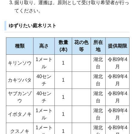
掘り取り、運搬は、原則として受け取り希望者が行っ
てください。
ゆずりたい庭木リスト
数量
花の色
所在
種類
高さ
提供期限
(本)
等
地
1メート
湖北
令和9年4
キリンソウ
1
ル
台
月
40セン
湖北
令和9年4
カキツバタ
1
チ
台
月
ヤブカンゾ
40セン
湖北
令和9年4
1
ウ
チ
台
月
1メート
湖北
令和9年4
イボタノキ
1
ル
台
月
1メート
湖北
令和9年4
クスノキ
1