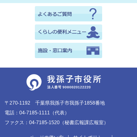
〒270-1192 千葉県我孫子市我孫子1858番地
電話：04-7185-1111（代表）
ファクス：04-7185-1520（秘書広報課広報室）