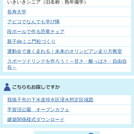
いきいきシニア（旧名称：熟年備学）
長寿大学
アビコでなんでも学び隊
段ボールで作る恐竜チェア
親子deミニ門松づくり
運動会で速く走れる！未来のオリンピアン走り方教室
スポーツドリンクを作ろう！～甘さ・酸っぱさ・自由自
在～
我孫子市の下水道排水区浸水想定区域図
手賀沼公園 オープンカフェ
建築関係様式ダウンロード