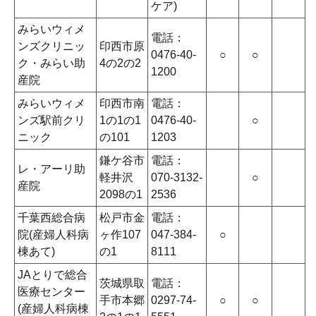
ケア)
みらいウィメ
電話：
ンズクリニッ
印西市原
0476-40-
○
○
ク・みらい助
4の2の2
1200
産院
みらいウィメ
印西市南
電話：
ンズ駅前クリ
1の1の1
0476-40-
○
ニック
の101
1203
鎌ケ谷市
電話：
レ・アーリ助
軽井沢
070-3132-
○
産院
2098の1
2536
千葉西総合病
松戸市金
電話：
院(産婦人科病
ヶ作107
047-384-
○
棟あて)
の1
8111
JAとりで総合
茨城県取
電話：
医療センター
手市本郷
0297-74-
○
○
(産婦人科病棟