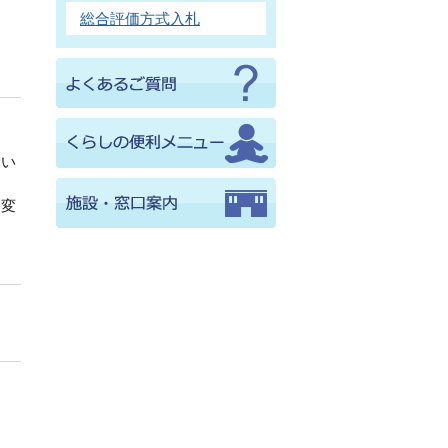
総合評価方式入札
てい
容変