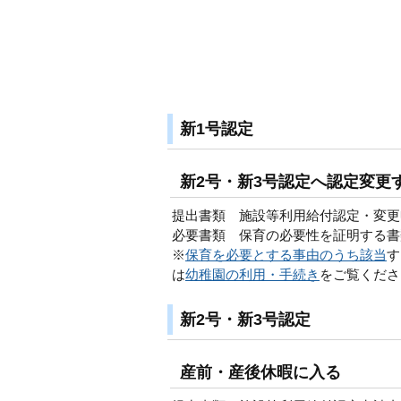
新1号認定
新2号・新3号認定へ認定変更
提出書類 施設等利用給付認定・変更申
必要書類 保育の必要性を証明する書
※
保育を必要とする事由のうち該当
す
は
幼稚園の利用・手続き
をご覧くださ
新2号・新3号認定
産前・産後休暇に入る