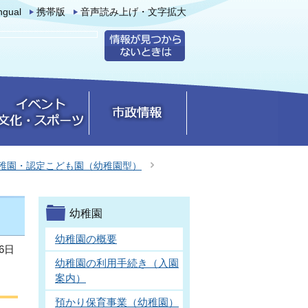
ingual
携帯版
音声読み上げ・文字拡大
稚園・認定こども園（幼稚園型）
幼稚園
幼稚園の概要
6日
幼稚園の利用手続き（入園
案内）
預かり保育事業（幼稚園）