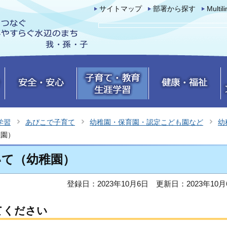
サイトマップ
部署から探す
Multil
学習
あびこで子育て
幼稚園・保育園・認定こども園など
幼
稚園）
いて（幼稚園）
登録日：2023年10月6日
更新日：2023年10月
てください