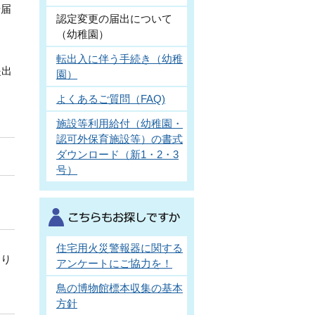
や届
認定変更の届出について
（幼稚園）
転出入に伴う手続き（幼稚
提出
園）
よくあるご質問（FAQ)
施設等利用給付（幼稚園・
認可外保育施設等）の書式
ダウンロード（新1・2・3
号）
住宅用火災警報器に関する
あり
アンケートにご協力を！
鳥の博物館標本収集の基本
方針