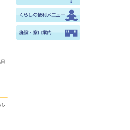
祝日
出し