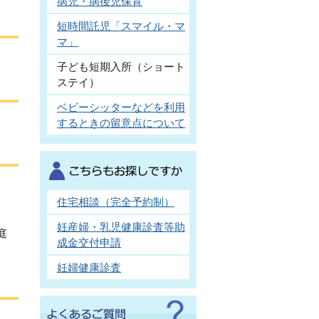
病児・病後児保育
短時間託児「スマイル・マ
マ」
子ども短期入所（ショート
ステイ）
ベビーシッターなどを利用
するときの留意点について
住宅相談（完全予約制）
妊産婦・乳児健康診査等助
庭
成金交付申請
妊婦健康診査