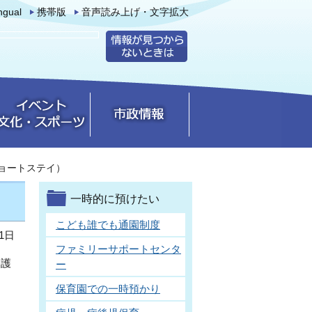
ingual
携帯版
音声読み上げ・文字拡大
ョートステイ）
一時的に預けたい
こども誰でも通園制度
1日
ファミリーサポートセンタ
養護
ー
保育園での一時預かり