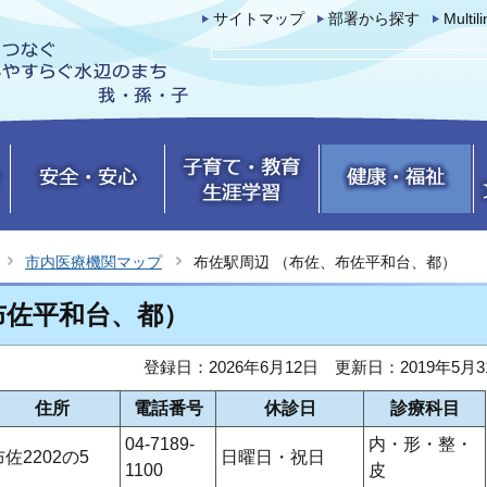
サイトマップ
部署から探す
Multil
市内医療機関マップ
布佐駅周辺 （布佐、布佐平和台、都）
布佐平和台、都）
登録日：2026年6月12日
更新日：2019年5月3
住所
電話番号
休診日
診療科目
04-7189-
内・形・整・
布佐2202の5
日曜日・祝日
1100
皮