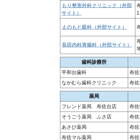
もり整形外科クリニック（外部
サイト）
1
えのもと眼科（外部サイト）
長田内科胃腸科（外部サイト）
歯科診療所
平和台歯科
布佐
なかむら歯科クリニック
布佐
薬局
フレンド薬局 布佐台店
布佐
そうごう薬局 ふさ店
布佐
あさひ薬局
布佐
布佐マル薬局
布佐