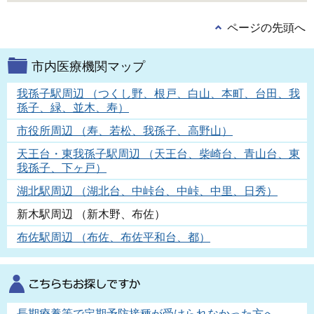
ページの先頭へ
市内医療機関マップ
我孫子駅周辺 （つくし野、根戸、白山、本町、台田、我
孫子、緑、並木、寿）
市役所周辺 （寿、若松、我孫子、高野山）
天王台・東我孫子駅周辺 （天王台、柴崎台、青山台、東
我孫子、下ヶ戸）
湖北駅周辺 （湖北台、中峠台、中峠、中里、日秀）
新木駅周辺 （新木野、布佐）
布佐駅周辺 （布佐、布佐平和台、都）
長期療養等で定期予防接種が受けられなかった方へ