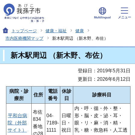
メニュー
Multilingual
トップページ
健康・福祉
健康
市内医療機関マップ
新木駅周辺 （新木野、布佐）
新木駅周辺 （新木野、布佐）
登録日：2019年5月31日
更新日：2026年6月12日
病院・診
電話
休診
住所
診療科目
療所
番号
日
内・呼・循・外・整・
布佐
平和台病
04-
日曜
形・脳・皮・泌・耳・
834
院（外部
7189-
日・
眼・リ・麻・消・精・
番地
サイト）
1111
祝日
乳・糖・救急科・人工透
の28