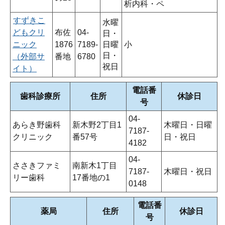
析内科・ペ
すずきこ
水曜
どもクリ
布佐
04-
日・
ニック
1876
7189-
日曜
小
日・
（外部サ
番地
6780
祝日
イト）
電話番
歯科診療所
住所
休診日
号
04-
あらき野歯科
新木野2丁目1
木曜日・日曜
7187-
クリニック
番57号
日・祝日
4182
04-
ささきファミ
南新木1丁目
7187-
木曜日・祝日
リー歯科
17番地の1
0148
電話番
薬局
住所
休診日
号