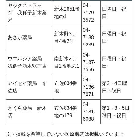
ヤックスドラッ
04-
新木2651番
日曜日・祝
グ 我孫子新木薬
7179-
地の1
日
局
3572
04-
新木野3丁
日曜日・祝
あさか薬局
7188-
目4番2号
日
9239
04-
ウエルシア薬局
南新木2丁
日曜日・祝
7187-
我孫子新木駅前店
目2番地の1
日
7556
04-
アイセイ薬局 布
布佐834番
第2・4日曜
7136-
佐店
地
日・祝日
7071
04-
さくら薬局 新木
布佐834番
第1・3・5日
7181-
店
地の179
曜日・祝日
6088
※・掲載を希望していない医療機関は掲載いていませ