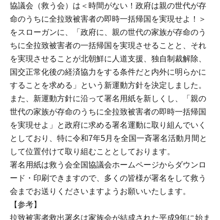
協議会（救う会）は＜時間がない！政府は親の世代が存
命のうちに全拉致被害者の即時一括帰国を実現せよ！＞
をスローガンに、「政府に、親の世代の家族が存命のう
ちに全拉致被害者の一括帰国を実現させることと、それ
を実現させることが北朝鮮に人道支援、独自制裁解除、
国交正常化後の経済協力をする条件だと内外に明らかに
することを求める」という新運動方針を決定しました。
また、新運動方針に沿って署名用紙を新しくし、「親の
世代の家族が存命のうちに全拉致被害者の即時一括帰国
を実現せよ」と政府に求める署名運動に取り組んでいく
としており、特に令和7年5月を全国一斉署名活動月間と
して位置付けて取り組むこととしております。
署名用紙は救う会全国協議会ホームページからダウンロ
ード・印刷できますので、多くの皆様が署名をして救う
会までお送りくださいますようお願いいたします。
【参考】
拉致被害者救出署名は家族会が結成された平成9年に始ま