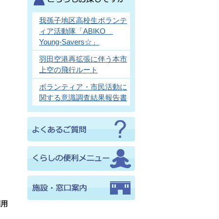
我孫子地区高校生ボランテ
ィア活動隊「ABIKO
Young-Savers☆」
羽田空港再拡張に伴う本市
上空の飛行ルート
ボランティア・市民活動に
関する意識調査結果報告書
利用