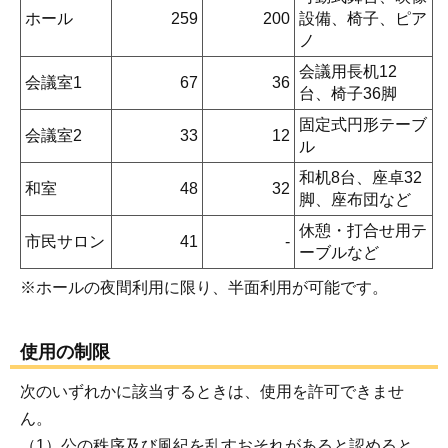
ホール
259
200
設備、椅子、ピア
ノ
会議用長机12
会議室1
67
36
台、椅子36脚
固定式円形テーブ
会議室2
33
12
ル
和机8台、座卓32
和室
48
32
脚、座布団など
休憩・打合せ用テ
市民サロン
41
-
ーブルなど
※ホールの夜間利用に限り、半面利用が可能です。
使用の制限
次のいずれかに該当するときは、使用を許可できませ
ん。
（1）公の秩序及び風紀を乱すおそれがあると認めると