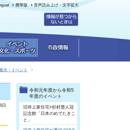
ingual
携帯版
音声読み上げ・文字拡大
展示・イベント
令和元年度から令和5
年度のイベント
8日
旧井上家住宅×杉村楚人冠
記念館「日本のめでたきこ
と」
旧井上家住宅が番組で紹介