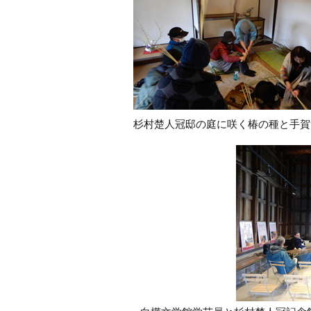
杉村楚人冠邸の庭に咲く椿の種と手賀