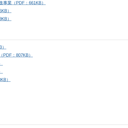
事業（PDF：661KB）
6KB）
9KB）
B）
DF：807KB）
）
）
8KB）