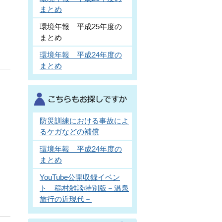
まとめ
環境年報 平成25年度の
まとめ
環境年報 平成24年度の
まとめ
防災訓練における事故によ
るケガなどの補償
環境年報 平成24年度の
まとめ
YouTube公開収録イベン
ト 稲村雑談特別版－温泉
旅行の近現代－