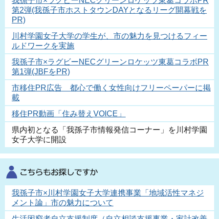
我孫子市×ラグビーNECグリーンロケッツ東葛コラボPR
第2弾(我孫子市ホストタウンDAYとなるリーグ開幕戦を
PR)
川村学園女子大学の学生が、市の魅力を見つけるフィー
ルドワークを実施
我孫子市×ラグビーNECグリーンロケッツ東葛コラボPR
第1弾(JBFをPR)
市移住PR広告 都心で働く女性向けフリーペーパーに掲
載
移住PR動画「住み替えVOICE」
県内初となる「我孫子市情報発信コーナー」を川村学園
女子大学に開設
我孫子市×川村学園女子大学連携事業「地域活性マネジ
メント論」市の魅力について
生活困窮者自立支援制度（自立相談支援事業・家計改善