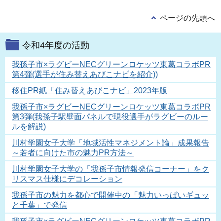
ページの先頭へ
令和4年度の活動
我孫子市×ラグビーNECグリーンロケッツ東葛コラボPR
第4弾(選手が住み替えあびこナビを紹介))
移住PR紙「住み替えあびこナビ」2023年版
我孫子市×ラグビーNECグリーンロケッツ東葛コラボPR
第3弾(我孫子駅壁面パネルで現役選手がラグビーのルー
ルを解説)
川村学園女子大学「地域活性マネジメント論」成果報告
～若者に向けた市の魅力PR方法～
川村学園女子大学の「我孫子市情報発信コーナー」をク
リスマス仕様にデコレーション
我孫子市の魅力を都心で開催中の「魅力いっぱいギュッ
と千葉」で発信