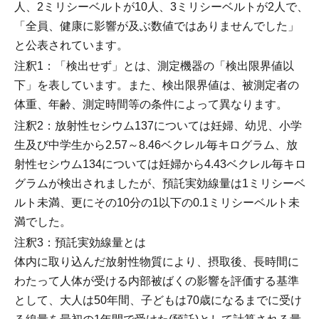
人、2ミリシーベルトが10人、3ミリシーベルトが2人で、
「全員、健康に影響が及ぶ数値ではありませんでした」
と公表されています。
注釈1：「検出せず」とは、測定機器の「検出限界値以
下」を表しています。また、検出限界値は、被測定者の
体重、年齢、測定時間等の条件によって異なります。
注釈2：放射性セシウム137については妊婦、幼児、小学
生及び中学生から2.57～8.46ベクレル毎キログラム、放
射性セシウム134については妊婦から4.43ベクレル毎キロ
グラムが検出されましたが、預託実効線量は1ミリシーベ
ルト未満、更にその10分の1以下の0.1ミリシーベルト未
満でした。
注釈3：預託実効線量とは
体内に取り込んだ放射性物質により、摂取後、長時間に
わたって人体が受ける内部被ばくの影響を評価する基準
として、大人は50年間、子どもは70歳になるまでに受け