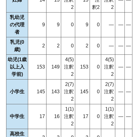
2
釈2
2
乳幼児
の代理
9
9
0
9
0
―
―
―
者
乳児(0
2
2
0
2
0
―
―
―
歳)
幼児(1歳
4(5)
4(5)
以上入
153
149
注釈
153
0
注釈
―
―
学前)
2
2
2(7)
2(7)
小学生
145
143
注釈
145
0
注釈
―
―
2
2
1(1)
1(1)
中学生
17
16
注釈
17
0
注釈
―
―
2
2
高校生