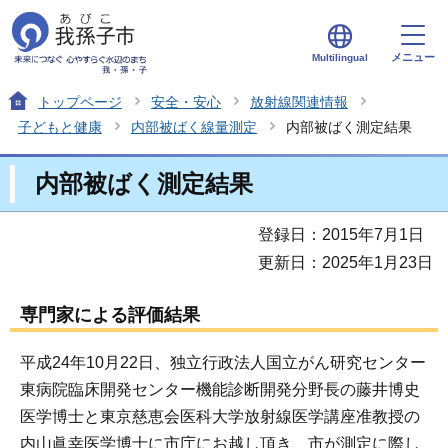
メニュー
Multilingual
トップページ
安全・安心
放射線関連情報
子どもと健康
内部被ばく線量測定
内部被ばく測定結果
内部被ばく測定結果
登録日：2015年7月1日
更新日：2025年1月23日
専門家による評価結果
平成24年10月22日、独立行政法人国立がん研究センター
東病院臨床開発センター機能診断開発分野長の藤井博史
医学博士と東京慈恵会医科大学放射線医学講座准教授の
内山眞幸医学博士に市庁にお越し頂き、市が測定に際し