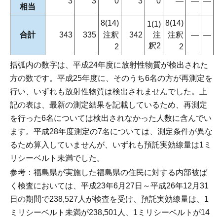
3
3
0
3
0
―
―
―
相当
8(14)
8(14)
1(1)
合計
343
335
注釈
342
注
注釈
―
―
釈2
2
2
括弧内の数字は、平成24年度に放射性物質が検出された
方の数です。平成25年度に、そのうち6名の方が再測定を
行い、いずれも放射性物質は検出されませんでした。上
記の表は、最新の測定結果を記載しているため、再測定
を行った6名については検出されなかった人数に含んでい
ます。平成28年度測定の7名については、測定条件が異な
るため算入していませんが、いずれも預託実効線量は1ミ
リシーベルト未満でした。
参考：福島県が実施した福島県の住民に対する内部被ば
く検査においては、平成23年6月27日～平成26年12月31
日の期間で238,527人が検査を受け、預託実効線量は、1
ミリシーベルト未満が238,501人、1ミリシーベルトが14