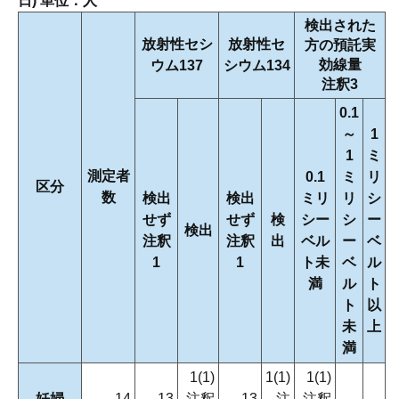
日) 単位：人
検出された
放射性セシ
放射性セ
方の預託実
効線量
ウム137
シウム134
注釈3
0.1
～
1
1
ミ
測定者
0.1
ミ
リ
区分
数
検出
検出
ミリ
リ
シ
せず
せず
検
シー
シ
ー
検出
注釈
注釈
出
ベル
ー
ベ
1
1
ト未
ベ
ル
満
ル
ト
ト
以
未
上
満
1(1)
1(1)
1(1)
妊婦
14
13
注釈
13
注
注釈
―
―