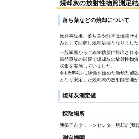
焼却灰の放射性物質測定結
落ち葉などの焼却について
原発事故後、落ち葉や雑草は焼却せず
みとして回収し焼却処理となりました
一般家庭からごみ集積所に排出される
原発事故の影響で焼却灰の放射性物質
収集を実施していました。
令和5年4月に稼働を始めた新焼却施
となり安定した焼却灰の放射能管理が
焼却灰測定値
採取場所
我孫子市クリーンセンター焼却炉(我孫
測定機関