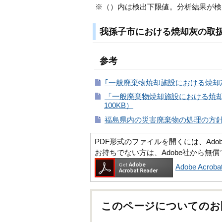
※（）内は検出下限値。分析結果が検
我孫子市における焼却灰の取
参考
｢一般廃棄物焼却施設における焼却灰
「一般廃棄物焼却施設における焼却
100KB）
福島県内の災害廃棄物の処理の方針（
PDF形式のファイルを開くには、Adobe Ac
お持ちでない方は、Adobe社から無
Adobe Acr
このページについてのお