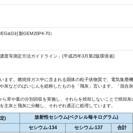
G&G社製GEM20P4-70）
度等測定方法ガイドライン」(平成25年3月第2版環境省)
います。燃焼排ガス中に含まれる固体の粒子状物質で、電気集塵
や灰などのばいじんを総称したものを「飛灰」言います。「混合
月から草や葉の分別回収を実施し、それらを焼却しないことで焼却灰
を主灰と飛灰に分離し、それぞれ適正に処理しています。
放射性セシウム(ベクレル毎キログラム)
定)
セシウム‐134
セシウム‐137
合計