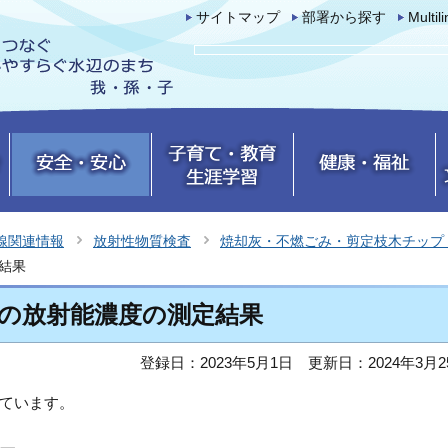
サイトマップ
部署から探す
Multil
線関連情報
放射性物質検査
焼却灰・不燃ごみ・剪定枝木チップ
結果
灰の放射能濃度の測定結果
登録日：2023年5月1日
更新日：2024年3月2
ています。