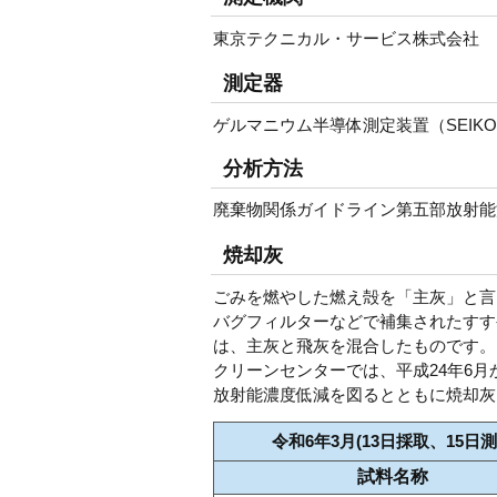
東京テクニカル・サービス株式会社
測定器
ゲルマニウム半導体測定装置（SEIKO/E
分析方法
廃棄物関係ガイドライン第五部放射能濃
焼却灰
ごみを燃やした燃え殻を「主灰」と言
バグフィルターなどで補集されたすす
は、主灰と飛灰を混合したものです。
クリーンセンターでは、平成24年6
放射能濃度低減を図るとともに焼却灰
令和6年3月(13日採取、15日測
試料名称