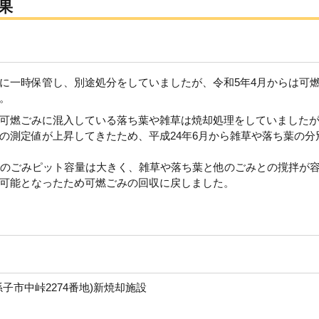
果
に一時保管し、別途処分をしていましたが、令和5年4月からは可
。
可燃ごみに混入している落ち葉や雑草は焼却処理をしていました
の測定値が上昇してきたため、平成24年6月から雑草や落ち葉の分
設のごみピット容量は大きく、雑草や落ち葉と他のごみとの撹拌が
可能となったため可燃ごみの回収に戻しました。
子市中峠2274番地)新焼却施設