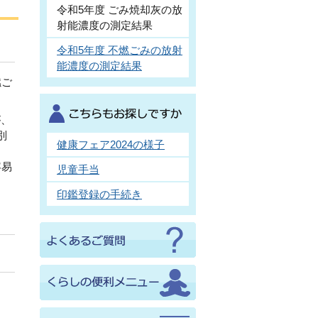
令和5年度 ごみ焼却灰の放
射能濃度の測定結果
令和5年度 不燃ごみの放射
能濃度の測定結果
燃ご
が、
別
健康フェア2024の様子
容易
児童手当
印鑑登録の手続き