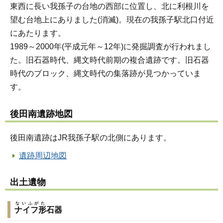
東西に長い我孫子の台地の西部に位置し、北に利根川を
望む台地上にありました(消滅)。現在の我孫子駅北口付近
にあたります。
1989～2000年(平成元年～12年)に発掘調査が行われまし
た。旧石器時代、縄文時代前期の複合遺跡です。旧石器
時代のブロック、縄文時代の集落跡が見つかっていま
す。
後田南遺跡地図
後田南遺跡はJR我孫子駅の北側にあります。
遺跡周辺地図
出土遺物
ないふがた
ナイフ形
石器