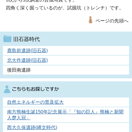
四角く深く掘っているのが、試掘坑（トレンチ）です。
ページの先頭へ
旧石器時代
鹿島前遺跡(旧石器)
北大作遺跡(旧石器)
後田南遺跡
自然エネルギーの普及拡大
南方熊楠生誕150年記念展示「『知の巨人』熊楠と新聞
人楚人冠」
西大久保遺跡(縄文時代)