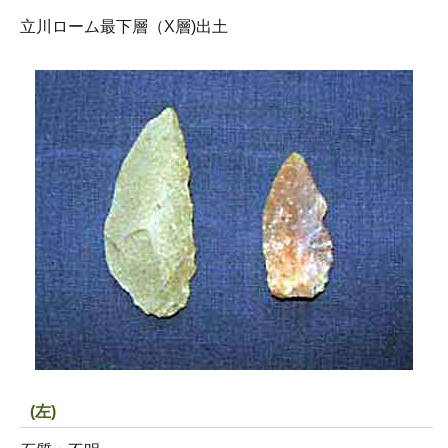
立川ローム最下層（X層)出土
(左)