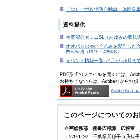
「はしご付き消防自動車」体験乗車 
資料提供
手賀沼公園ミニSL（あゆみの郷鉄道
オオバンのぬいぐるみを製作した
市へ寄贈（PDF：435KB）
イベント情報一覧（4月から6月まで）
PDF形式のファイルを開くには、Adobe Ac
お持ちでない方は、Adobe社から無
Adobe Acr
このページについてのお
企画総務部 秘書広報課 広報室
〒270-1192 千葉県我孫子市我孫