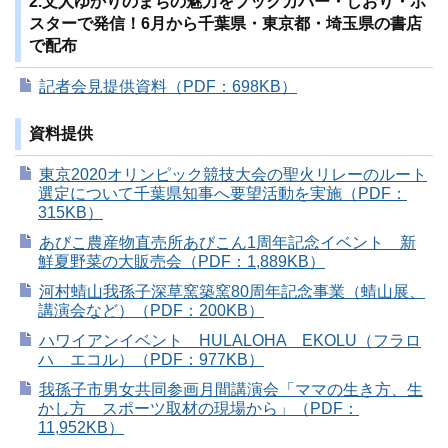
2.文人ゆかりのまちの魅力をブックカバー・しおり・ポ
スターで発信！6月から千葉県・東京都・埼玉県の書店
で配布
記者会見提供資料（PDF：698KB）
資料提供
東京2020オリンピック競技大会の聖火リレーのルート
選定について千葉県知事へ要望活動を実施（PDF：
315KB）
あびこ農産物直売所あびこん1周年記念イベント 新
鮮夏野菜の大販売会（PDF：1,889KB）
河村蜻山我孫子深草窯築窯80周年記念事業（蜻山展、
講演会など）（PDF：200KB）
ハワイアンイベント HULALOHA EKOLU（フラロ
ハ エコル）（PDF：977KB）
我孫子市男女共同参画月間講演会「ママの生き方、生
かし方 スポーツ取材の現場から」（PDF：
11,952KB）