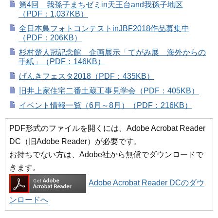
第4回 我孫子まちゼミin天王台and我孫子地区
（PDF：1,037KB）
全日本鳥フォトコンテストinJBF2018作品募集中
（PDF：206KB）
杉村楚人冠記念館 企画展示「てがみ展 海外からの
手紙」（PDF：146KB）
げんきフェスタ2018（PDF：435KB）
旧井上家住宅二番土蔵工事見学会（PDF：405KB）
イベント情報一覧（6月～8月）（PDF：216KB）
PDF形式のファイルを開くには、Adobe Acrobat Reader
DC（旧Adobe Reader）が必要です。
お持ちでない方は、Adobe社から無償でダウンロードで
きます。
Adobe Acrobat Reader DCのダウ
ンロードへ