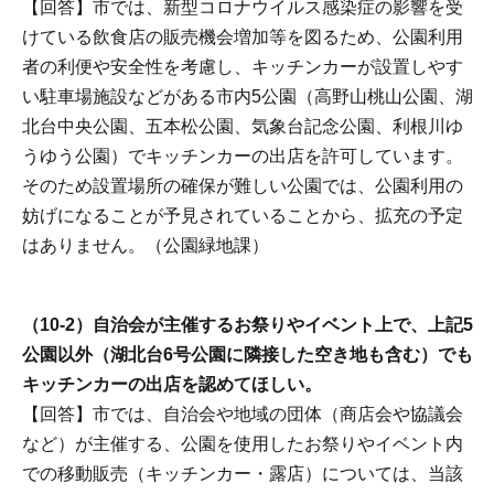
【回答】市では、新型コロナウイルス感染症の影響を受
けている飲食店の販売機会増加等を図るため、公園利用
者の利便や安全性を考慮し、キッチンカーが設置しやす
い駐車場施設などがある市内5公園（高野山桃山公園、湖
北台中央公園、五本松公園、気象台記念公園、利根川ゆ
うゆう公園）でキッチンカーの出店を許可しています。
そのため設置場所の確保が難しい公園では、公園利用の
妨げになることが予見されていることから、拡充の予定
はありません。（公園緑地課）
（10-2）自治会が主催するお祭りやイベント上で、上記5
公園以外（湖北台6号公園に隣接した空き地も含む）でも
キッチンカーの出店を認めてほしい。
【回答】市では、自治会や地域の団体（商店会や協議会
など）が主催する、公園を使用したお祭りやイベント内
での移動販売（キッチンカー・露店）については、当該