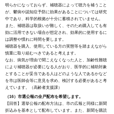
明らかになっておらず、補聴器によって聴力を補うこと
が、鬱病や認知症予防に効果があることについては研究
中であり、科学的根拠が十分に蓄積されていません。
また、補聴器は取扱いが難しく、そのため購入しても有
効に活用できない場合が想定され、効果的に使用するに
は調整や慣れに時間を要します。
補聴器を購入、使用している方の実態等を踏まえながら
慎重に取り組むべきであると考えます。
なお、病気が理由で聞こえなくなった人と、加齢性難聴
により補聴器が必要になる人がおり、医学的に補助対象
とすることが妥当である人はどのような人であるかなど
を市は医師会等に意見を求め、検討する必要があると考
えています。（高齢者支援課）
（16）市選公報の全戸配布を希望します。
【回答】選挙公報の配布方法は、市の広報と同様に新聞
折込みを基本として配布しています。また、新聞を購読