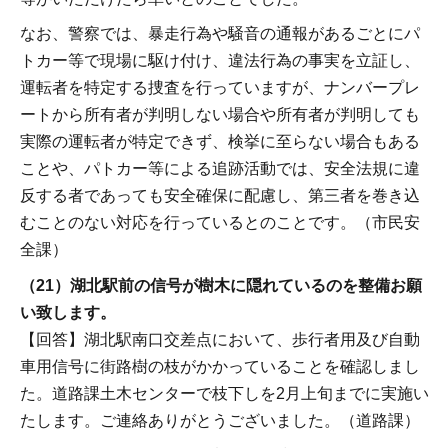
なお、警察では、暴走行為や騒音の通報があるごとにパ
トカー等で現場に駆け付け、違法行為の事実を立証し、
運転者を特定する捜査を行っていますが、ナンバープレ
ートから所有者が判明しない場合や所有者が判明しても
実際の運転者が特定できず、検挙に至らない場合もある
ことや、パトカー等による追跡活動では、安全法規に違
反する者であっても安全確保に配慮し、第三者を巻き込
むことのない対応を行っているとのことです。（市民安
全課）
（21）湖北駅前の信号が樹木に隠れているのを整備お願
い致します。
【回答】湖北駅南口交差点において、歩行者用及び自動
車用信号に街路樹の枝がかかっていることを確認しまし
た。道路課土木センターで枝下しを2月上旬までに実施い
たします。ご連絡ありがとうございました。（道路課）