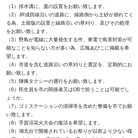
（1）排水溝に、蓋の設置をお願い致します。
（2）JR成田線沿いの道路に、線路側から土砂が崩れてく
る為、土留版の設置と線路沿いの草刈り、及びその処理
をお願い致します。
（3）野鳥が電線に大量発生する件、東電で鳥害対策が可
能なことを知らない方が多い為、広報あびこに掲載を希
望します。
（4）市道を含む道路沿いの草刈りと選定を、定期的にお
願い致します。
（5）陣痛タクシーの運行をお願い致します。
（6）民生員を市の関係者又はOBで担うことは可能でし
ょうか。
（7）ゴミステーションの清掃等を含めた整備を市でお願
い致します。
（8）手賀沼花火大会の復活を希望します。
（9）湖北台で開催されているお祭りが以前より少ない様