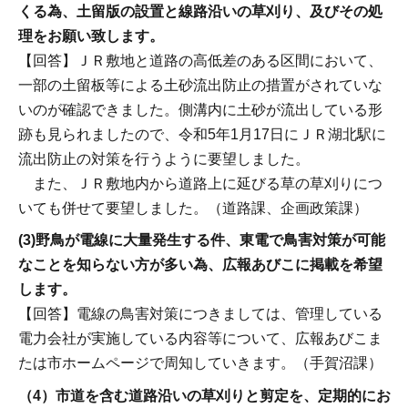
くる為、土留版の設置と線路沿いの草刈り、及びその処
理をお願い致します。
【回答】ＪＲ敷地と道路の高低差のある区間において、
一部の土留板等による土砂流出防止の措置がされていな
いのが確認できました。側溝内に土砂が流出している形
跡も見られましたので、令和5年1月17日にＪＲ湖北駅に
流出防止の対策を行うように要望しました。
また、ＪＲ敷地内から道路上に延びる草の草刈りにつ
いても併せて要望しました。（道路課、企画政策課）
(3)野鳥が電線に大量発生する件、東電で鳥害対策が可能
なことを知らない方が多い為、広報あびこに掲載を希望
します。
【回答】電線の鳥害対策につきましては、管理している
電力会社が実施している内容等について、広報あびこま
たは市ホームページで周知していきます。（手賀沼課）
（4）市道を含む道路沿いの草刈りと剪定を、定期的にお