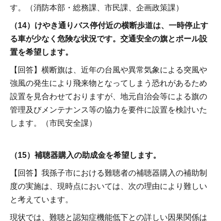
す。（消防本部・総務課、市民課、企画政策課）
（14）けやき通りバス停付近の横断歩道は、一時停止す
る車が少なく危険な状況です。交通安全の旗とポール設
置を希望します。
【回答】横断旗は、近年の台風や異常気象による突風や
強風の発生により飛来物となってしまう恐れがあるため
設置を見合わせておりますが、地元自治会等による旗の
管理及びメンテナンス等の協力を要件に設置を検討いた
します。（市民安全課）
（15）補聴器購入の助成金を希望します。
【回答】我孫子市における難聴者の補聴器購入の補助制
度の実施は、現時点においては、次の理由により難しい
と考えています。
現状では、難聴と認知症機能低下との詳しい因果関係は