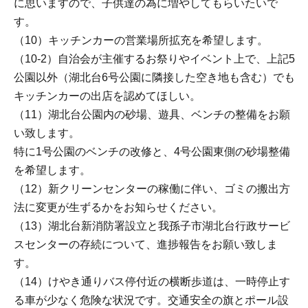
に思いますので、子供達の為に増やしてもらいたいで
す。
（10）キッチンカーの営業場所拡充を希望します。
（10-2）自治会が主催するお祭りやイベント上で、上記5
公園以外（湖北台6号公園に隣接した空き地も含む）でも
キッチンカーの出店を認めてほしい。
（11）湖北台公園内の砂場、遊具、ベンチの整備をお願
い致します。
特に1号公園のベンチの改修と、4号公園東側の砂場整備
を希望します。
（12）新クリーンセンターの稼働に伴い、ゴミの搬出方
法に変更が生ずるかをお知らせください。
（13）湖北台新消防署設立と我孫子市湖北台行政サービ
スセンターの存続について、進捗報告をお願い致しま
す。
（14）けやき通りバス停付近の横断歩道は、一時停止す
る車が少なく危険な状況です。交通安全の旗とポール設