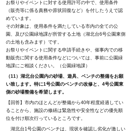
お祭りやイベントに対する使用許可の中で、使用条件
（販売等に係る責務や原状回復など）を付したうえで認
めています。
その対象は、使用条件を満たしている市内の全ての公
園、及び公園緑地課が所管する土地（湖北台6号公園東側
の土地も含みます）です。
お祭りやイベントに関する申請手続きや、催事内での移
動販売に関する使用条件などについては、事前に公園緑
地課にご相談ください。（公園緑地課）
（11）湖北台公園内の砂場、遊具、ベンチの整備をお願
い致します。特に1号公園のベンチの改修と、4号公園東
側の砂場整備を希望します。
【回答】市内のほとんどが整備から40年程度経過してい
ることから、施設の修繕は緊急性や安全性などの優先順
位を付け順次行っているところです。
湖北台1号公園のベンチは、現状を確認し劣化が激しい