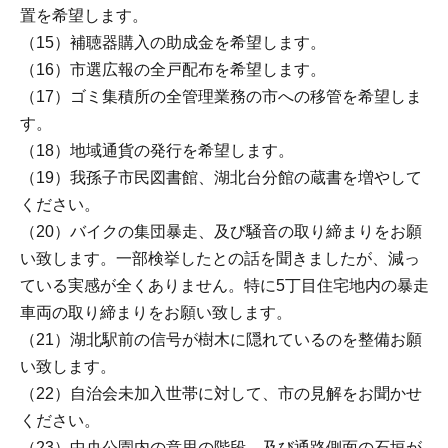
置を希望します。
（15）補聴器購入の助成金を希望します。
（16）市選広報の全戸配布を希望します。
（17）ゴミ集積所の全管理業務の市への移管を希望しま
す。
（18）地域通貨の発行を希望します。
（19）我孫子市民図書館、湖北台分館の蔵書を増やして
ください。
（20）バイクの集団暴走、及び騒音の取り締まりをお願
い致します。一部検挙したとの話を聞きましたが、減っ
ている実感が全くありません。特に5丁目住宅地内の暴走
車両の取り締まりをお願い致します。
（21）湖北駅前の信号が樹木に隠れているのを整備お願
い致します。
（22）自治会未加入世帯に対して、市の見解をお聞かせ
ください。
（23）中央公園内の意思の階段、及び通路側面の石垣が