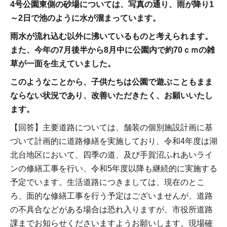
4号公園東側の砂場については、写真の通り、雨が降り1
～2日で池のように水が溜まっています。
雨水が流れ込む以外に沸いているものと考えられます。
また、今年の7月後半から8月中に公園内で約70ｃｍの雑
草が一面を生えていました。
このようなことから、子供たちは公園で遊ぶこともまま
ならない状況であり、改善いただきたく、お願いいたし
ます。
【回答】主要道路については、舗装の個別施設計画に基
づいて計画的に道路修繕を実施しており、令和4年度は湖
北台地区において、四季の道、及び手賀沼ふれあいライ
ンの修繕工事を行い、令和5年度以降も継続的に実施する
予定でいます。生活道路につきましては、現在のとこ
ろ、面的な修繕工事を行う予定はございませんが、道路
の不具合などがある場合は恐れ入りますが、市役所道路
課までお知らせくださいますようお願いします。現場確