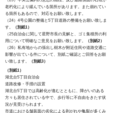
老朽化により緩んでいる箇所があります。また崩れてい
る箇所もあるので、対応をお願い致します。
（24）4号公園の整備と5丁目道路の整備をお願い致しま
す。
（別紙1）
（25自治会に関して星野市長の見解と、ゴミ集積所の利
用について明確なご意見をお願い致します。
（別紙2）
（26）私有地からの張出し樹木が附近住民や道路交通に
影響が出ている件について、別紙ご確認とご回答をお願
い致します。
（別紙3）
（別紙1）
湖北台5丁目自治会
道路改修・手摺の設置
湖北台5丁目では高齢化が進むとともに、障がいのある
方々も居住されている中で、歩行等に不自由をきたす状
況が見受けられます。
市道における舗装面の劣化による剥がれや亀裂が多くみ