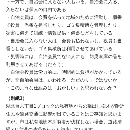
・一方で、自治会に入らない人もいる。自治会に入る、
入らないは個人の自由である
・自治会員は、会費を払って地域のために活動し、順番
で役員・当番を担当したり、ゴミ集積所を管理したり、
災害に備えて訓練・情報提供・備蓄などをしている
・自治会に入らない人は、会費も払わないし、役員も当
番もしないが、ゴミ集積所は利用させてあげている
・災害時には、自治会員でない人にも、防災倉庫の品を
利用させてあげる（だろう）
・自治会役員は労力的に、時間的に負担がかかっている
が、非自治会員は、いわゆる「ただのり」ではないか
・このような仕組みは「おかしい」と思われないか？
（別紙3）
湖北台六丁目1ブロックの私有地からの張出し樹木が附近
住民や道路交通に影響が出ていることはご存知と思いま
すが、市は私有地樹木所有者が伐採しない場合、道路清
掃とU字溝の清掃を行うと約束しています。