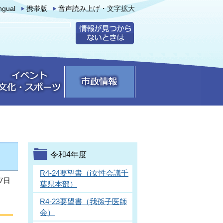
ingual
携帯版
音声読み上げ・文字拡大
令和4年度
R4-24要望書（i女性会議千
7日
葉県本部）
R4-23要望書（我孫子医師
会）