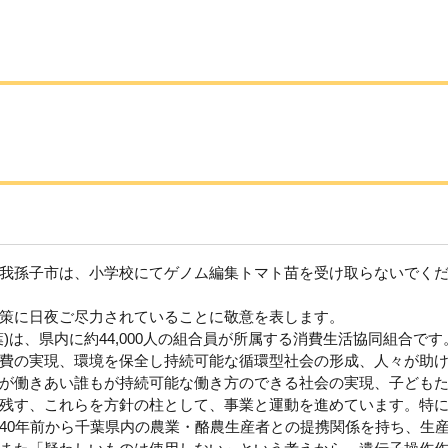
我孫子市は、小学校にてゲノム編集トマト苗を受け取らないでく
策に日夜ご尽力されていることに敬意を表します。
は、県内に約44,000人の組合員が所属する消費生活協同組合です
費の実現、環境を保全し持続可能な循環型社会の形成、人々が助
が働きあい誰もが持続可能な働き方のできる社会の実現、子ども
残す、これらを方針の柱として、事業と運動を進めています。特
40年前から千葉県内の農業・酪農生産者との提携関係を持ち、生