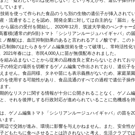
また「疑わしいものは使用しない」という考えから、遺伝子操作
しています。
集技術を使って作られた食品のうち別の生物の遺伝子が挿入されて
産・流通することを認め、開発企業に対しては自主的な「届出」
月から届出の受付を開始し、2020年12月、筑波大学発のべンチャー
高蓄積(通常の約5倍)トマト「シシリアンルージュハイギャバ」の
アミノ酪酸)は、血圧抑制効果のあると言われるアミノ酸です。この
)の自己制御のはたらきをゲノム編集技術を使って破壊し、常時活性化
2021年春には、市民4,000人に苗が無償配布されました。
を組み込まないことから従来の品種改良と変わらないとされてお
子の特定の場所を切断するゲノム編集で作出されており、遺伝子
えません。食品同様、タネや苗にも表示義務がないため、家庭菜
のを使用する可能性があり、食品流通のすべての過程で遺伝子操
ます。
期的なリスクに関する情報が十分に公開されることなく、ゲノム
と、それを後押しする行政対応が進められていることに危機感を
、ゲノム編集トマト「シシリアンルージュハイギャバ」の苗を20
います。
周辺で交雑が進み、環境に影響を与えかねません。また、安全性
子どもたちに食べさせることは許されないと考え、生活クラブで