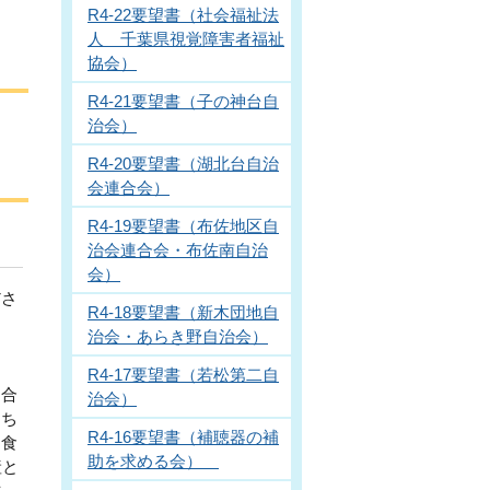
R4-22要望書（社会福祉法
人 千葉県視覚障害者福祉
協会）
R4-21要望書（子の神台自
治会）
R4-20要望書（湖北台自治
会連合会）
R4-19要望書（布佐地区自
治会連合会・布佐南自治
会）
ださ
R4-18要望書（新木団地自
治会・あらき野自治会）
。
R4-17要望書（若松第二自
け合
治会）
たち
R4-16要望書（補聴器の補
に食
助を求める会）
産と