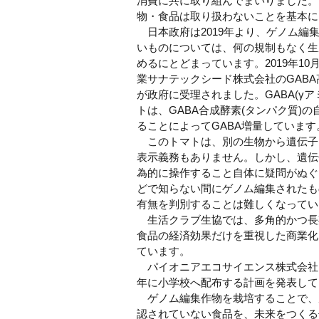
消費に共に取り組んでまいりました。
物・食品は取り扱わないことを基本に
日本政府は2019年より、ゲノム編
いものについては、何の規制もなく生
めるにとどまっています。2019年10
業サナテックシード株式会社のGABA
が政府に受理されました。GABA(γ
トは、GABA合成酵素(タンパク質
ることによってGABA増量しています。
このトマトは、別の生物から遺伝子
表示義務もありません。しかし、遺伝
為的に操作すること自体に疑問がぬぐ
どで知らない間にゲノム編集されたも
有無を判別することは難しくなってい
生活クラブ生協では、多角的かつ長
食品の経済効果だけを重視した商業化
ています。
パイオニアエコサイエンス株式会社は
年に小学校へ配布する計画を発表して
ゲノム編集作物を栽培することで、
認されていない食品を、未来をつくる