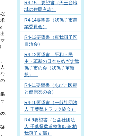
作
R4-15 要望書（天王台地
域の住民有志）
いな
R4-14要望書（我孫子市農
を求
業委員会）
企
届出
R4-13要望書（東我孫子区
トマ
自治会）
す
R4-12要望書 平和・民
り、
主・革新の日本をめざす我
を人
孫子市の会（我孫子革新
園な
懇）
作の
R4-11要望書（あびこ医療
と健康友の会）
編集
持っ
R4-10要望書（一般社団法
人 千葉県トラック協会）
23
R4-9要望書（公益社団法
人 千葉県柔道整復師会 柏
が確
我孫子支部）
は、