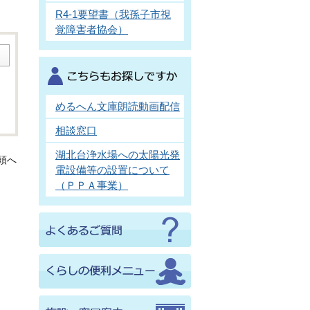
R4-1要望書（我孫子市視
覚障害者協会）
めるへん文庫朗読動画配信
相談窓口
湖北台浄水場への太陽光発
頭へ
電設備等の設置について
（ＰＰＡ事業）