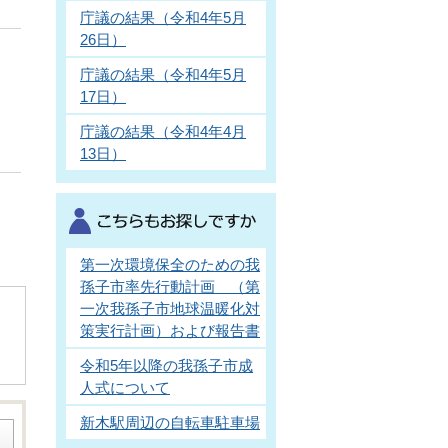
庁議の結果（令和4年5月
26日）
庁議の結果（令和4年5月
17日）
庁議の結果（令和4年4月
13日）
第一次環境保全のための我
孫子市率先行動計画 （第
一次我孫子市地球温暖化対
策実行計画）および報告書
令和5年以降の我孫子市成
人式について
新木駅周辺の自転車駐車場