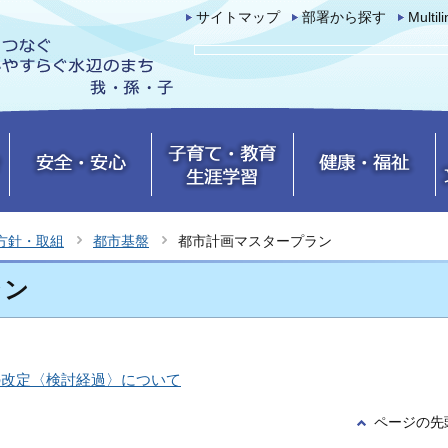
サイトマップ
部署から探す
Multil
方針・取組
都市基盤
都市計画マスタープラン
ラン
の改定〈検討経過〉について
ページの先