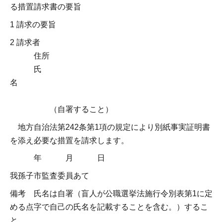
る措置請求書の要旨
1 請求の要旨
2 請求者
住所
氏
名
（自署すること）
地方自治法第242条第1項の規定により別紙事実証明書
を添え必要な措置を請求します。
年 月 日
我孫子市監査委員あて
備考 氏名は自署（盲人が公職選挙法施行令別表第1に定
める点字で自己の氏名を記載することを含む。）するこ
と。