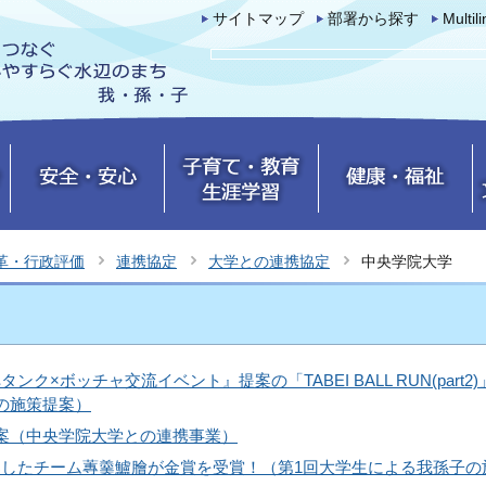
サイトマップ
部署から探す
Multil
革・行政評価
連携協定
大学との連携協定
中央学院大学
×ボッチャ交流イベント』提案の「TABEI BALL RUN(part2)
の施策提案）
案（中央学院大学との連携事業）
したチーム蓴羹鱸膾が金賞を受賞！（第1回大学生による我孫子の