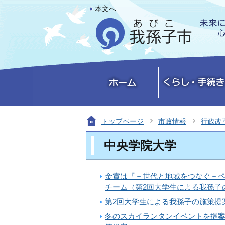
本文へ
トップページ
市政情報
行政改
中央学院大学
金賞は『－世代と地域をつなぐ－ペタンク
チーム（第2回大学生による我孫子
第2回大学生による我孫子の施策提
冬のスカイランタンイベントを提案