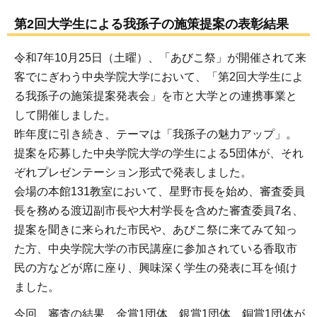
第2回大学生による我孫子の施策提案の表彰結果
令和7年10月25日（土曜）、「あびこ祭」が開催されて来
客でにぎわう中央学院大学において、「第2回大学生によ
る我孫子の施策提案発表会」を市と大学との連携事業と
して開催しました。
昨年度に引き続き、テーマは「我孫子の魅力アップ」。
提案を応募した中央学院大学の学生による5団体が、それ
ぞれプレゼンテーション形式で発表しました。
会場の本館131教室において、星野市長を始め、審査委員
長を務める渡辺副市長や大村学長を含めた審査委員7名、
提案を聞きに来られた市民や、あびこ祭に来てみて知っ
た方、中央学院大学の市民講座に参加されている香取市
民の方などが席に座り、興味深く学生の発表に耳を傾け
ました。
今回、審査の結果、金賞1団体、銀賞1団体、銅賞1団体が