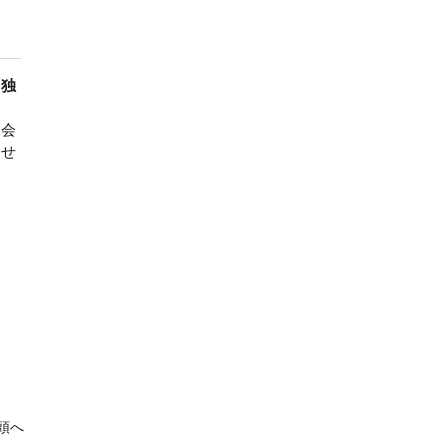
「独
、会
ませ
頭へ