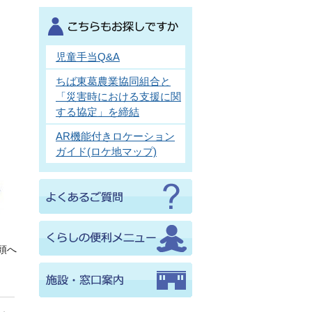
児童手当Q&A
ちば東葛農業協同組合と
「災害時における支援に関
する協定」を締結
AR機能付きロケーション
ガイド(ロケ地マップ)
頭へ