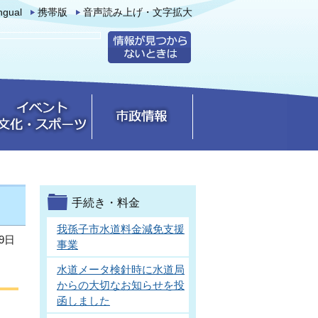
ingual
携帯版
音声読み上げ・文字拡大
手続き・料金
我孫子市水道料金減免支援
9日
事業
水道メータ検針時に水道局
からの大切なお知らせを投
函しました