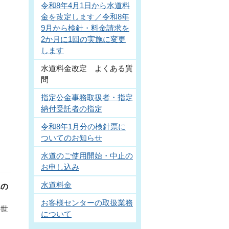
令和8年4月1日から水道料
金を改定します／令和8年
9月から検針・料金請求を
2か月に1回の実施に変更
します
水道料金改定 よくある質
問
指定公金事務取扱者・指定
納付受託者の指定
令和8年1月分の検針票に
ついてのお知らせ
水道のご使用開始・中止の
お申し込み
水道料金
水の
お客様センターの取扱業務
の世
について