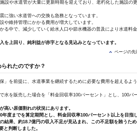
道施設や水道管が大量に更新時期を迎えており、老朽化した施設の
震に強い水道管への交換も急務となっています。
設や維持管理にかかる費用が増大しています。
かる中で、減少していく給水人口や節水機器の普及により水道料
入を上回り、純利益が赤字となる見込みとなっています。
ページの先
められたのですか？
保」を前提に、水道事業を継続するために必要な費用を超えるよ
水を販売した場合を「料金回収率100パーセント」とし、100パ
が高い原価割れの状況にあります。
10年度までを算定期間とし、料金回収率100パーセント以上を目指
の結果、約18.7億円の収入不足が見込まれ、この不足額を賄うため
必要と判断しました。