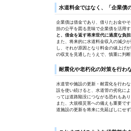
水道料金ではなく、「企業債
企業債は借金であり、借りたお金やそ
担の公平を図る意味で企業債を活用す
と、借金を返す将来世代に過度な負担
また、将来的に水道料金収入の減少が
し、それが原因となり料金の値上げが
の収支を見通したうえで、慎重に判断
耐震化や老朽化の対策を行わ
水道管や施設の更新・耐震化を行わな
設を使い続けると、水道管の劣化によ
っては道路陥没につながる恐れもあり
また、大規模災害への備えも重要です
道施設の更新を将来に先延ばしにせず