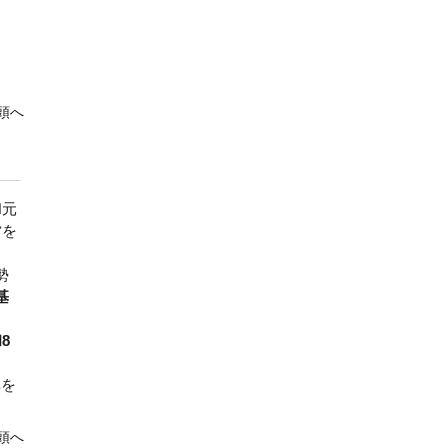
頭へ
和元
営を
勢
基
8
率を
頭へ