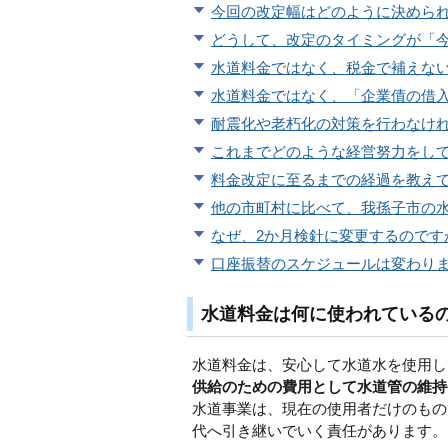
今回の改定幅はどのように決めら
どうして、改定のタイミングが「
水道料金ではなく、税金で補えな
水道料金ではなく、「企業債の借
耐震化や老朽化の対策を行わなけ
これまでどのような経営努力をし
料金改定に至るまでの経過を教え
他の市町村に比べて、我孫子市の
なぜ、2か月検針に変更するのです
口座振替のスケジュールは変わり
水道料金は何に使われている
水道料金は、安心して水道水を使用し
供給のための費用として水道管の維持
水道事業は、現在の使用者だけのもの
代へ引き継いでいく責任があります。