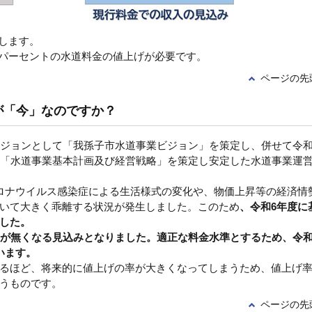
足します。
8パーセントの水道料金の値上げが必要です。
ページの先
が「今」なのですか？
ビジョンとして「我孫子市水道事業ビジョン」を策定し、併せて令
る「水道事業基本計画及び経営戦略」を策定し安定した水道事業運
ロナウイルス感染症による生活様式の変化や、物価上昇等の経済情
いて大きく乖離する状況が発生しました。このため
、令和6年度に
した。
高が無くなる見込みとなりました。適正な料金水準とするため、令和
います。
るほど、将来的に値上げの率が大きくなってしまうため、値上げ
うものです。
ページの先