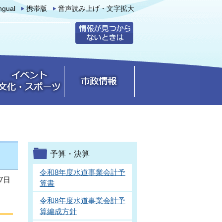
ingual
携帯版
音声読み上げ・文字拡大
予算・決算
令和8年度水道事業会計予
7日
算書
令和8年度水道事業会計予
算編成方針