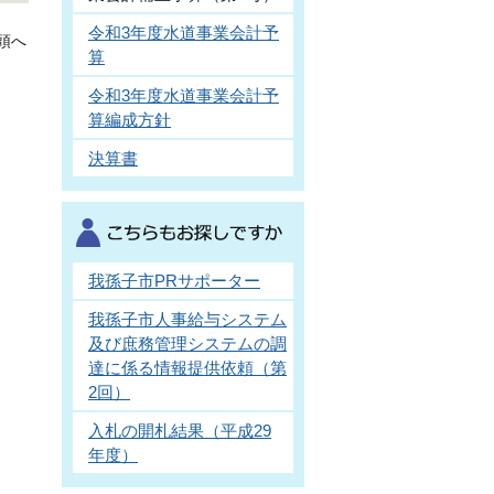
令和3年度水道事業会計予
頭へ
算
令和3年度水道事業会計予
算編成方針
決算書
我孫子市PRサポーター
我孫子市人事給与システム
及び庶務管理システムの調
達に係る情報提供依頼（第
2回）
入札の開札結果（平成29
年度）