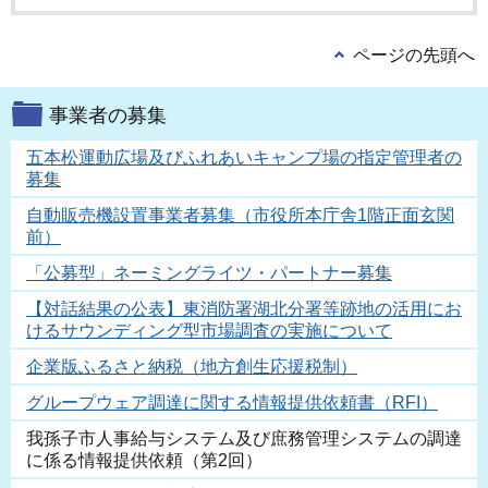
ページの先頭へ
事業者の募集
五本松運動広場及びふれあいキャンプ場の指定管理者の
募集
自動販売機設置事業者募集（市役所本庁舎1階正面玄関
前）
「公募型」ネーミングライツ・パートナー募集
【対話結果の公表】東消防署湖北分署等跡地の活用にお
けるサウンディング型市場調査の実施について
企業版ふるさと納税（地方創生応援税制）
グループウェア調達に関する情報提供依頼書（RFI）
我孫子市人事給与システム及び庶務管理システムの調達
に係る情報提供依頼（第2回）