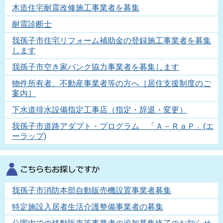
木造住宅耐震改修施工事業者を募集
耐震診断士
我孫子市住宅リフォーム補助金の登録施工事業者を募集
します
我孫子市空き家バンク協力事業者を募集します
物件所有者、不動産事業者等の方へ［居住支援制度のご
案内］
下水道排水設備指定工事店（指定・辞退・変更）
我孫子市道路アダプト・プログラム 「Ａ－ＲａＰ」(エ
ーラップ)
我孫子市消防本部自動販売機設置事業者募集
特定施設入居者生活介護整備事業者の募集