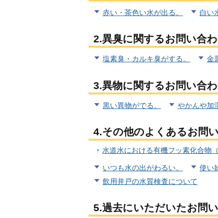
赤い・茶色い水が出る。
白い
2.異臭に関するお問い合
塩素臭・カルキ臭がする。
金
3.異物に関するお問い合
黒い異物がでる。
やかんや加
4.その他のよくあるお問
水道水における有機フッ素化合物（P
いつも水の出がわるい。
使い
飲用井戸の水質検査について
5.過去にいただいたお問