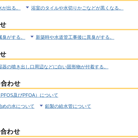
水が出る。
浴室のタイルや水切りかごなどが黒くなる。
わせ
属臭がする。
新築時や水道管工事後に異臭がする。
わせ
湿器の噴き出し口周辺などに白い固形物が付着する。
い合わせ
FOS及びPFOA）について
始めの水について
鉛製の給水管について
い合わせ