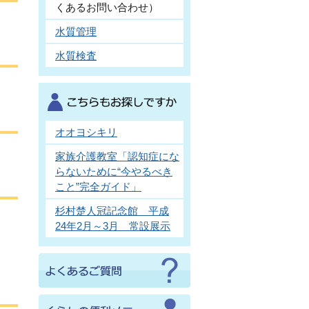
くあるお問い合わせ）
水質管理
水質検査
オオヨシキリ
家族介護教室「認知症にな
らないために“今やるべき
こと”完全ガイド」
杉村楚人冠記念館 平成
24年2月～3月 常設展示