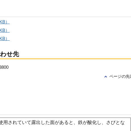
KB）
KB）
KB）
合わせ先
800
ページの先
使用されていて露出した面があると、鉄が酸化し、さびとな