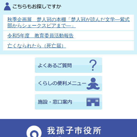
秋季企画展 楚人冠の本棚「楚人冠が読んだ文学―紫式
部からシェークスピアまで―」
令和5年度 教育委員活動報告
亡くなられたら（死亡届）