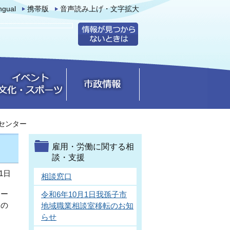
ingual
携帯版
音声読み上げ・文字拡大
センター
雇用・労働に関する相
談・支援
1日
相談窓口
ワー
令和6年10月1日我孫子市
けの
地域職業相談室移転のお知
ま
らせ