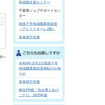
再就職支援セミナー
千葉県ジョブサポートセン
ター
我孫子市地域職業相談室
（アビイクオーレ2階）
若者就労支援
頭へ
令和6年10月1日我孫子市
地域職業相談室移転のお知
らせ
若者就労支援
移住PR紙「住み替えあび
こナビ」2025年版