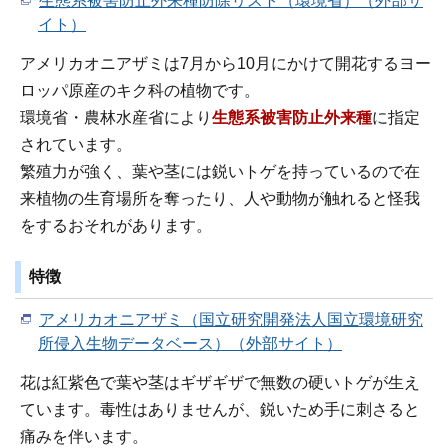
生態系被害防止外来種防除リスト（環境省）（外部サ
イト）
アメリカオニアザミは7月から10月にかけて開花するヨー
ロッパ原産のキク科の植物です。
環境省・農林水産省により
生態系被害防止外来種
に指定
されています。
繁殖力が強く、葉や茎には鋭いトゲを持っているので在
来植物の生育場所を奪ったり、人や動物が触れると怪我
をするおそれがあります。
特徴
アメリカオニアザミ（国立研究開発法人国立環境研究
所侵入生物データベース）（外部サイト）
花は紅紫色で葉や茎はギザギザで無数の硬いトゲが生え
ています。毒性はありませんが、鋭いため手に刺さると
痛みを伴います。