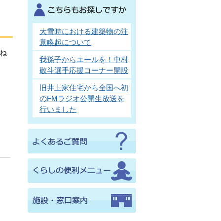
大雪時における建築物の注
意喚起について
ね
我孫子からエールを！中村
敬斗選手応援コーナー開設
旧井上家住宅から全国へ初
のFMラジオ公開生放送を
行いました