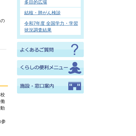
多目的広場
結核・肺がん検診
への
令和7年度 全国学力・学習
状況調査結果
学校
協働
活動
の参
し