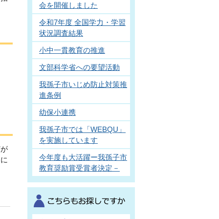
会を開催しました
令和7年度 全国学力・学習
状況調査結果
小中一貫教育の推進
文部科学省への要望活動
我孫子市いじめ防止対策推
進条例
幼保小連携
我孫子市では「WEBQU」
を実施しています
どが
今年度も大活躍ー我孫子市
題に
教育奨励賞受賞者決定－