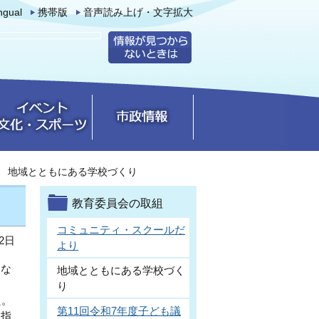
ingual
携帯版
音声読み上げ・文字拡大
地域とともにある学校づくり
教育委員会の取組
コミュニティ・スクールだ
2日
より
とな
地域とともにある学校づく
り
た。
第11回令和7年度子ども議
目指