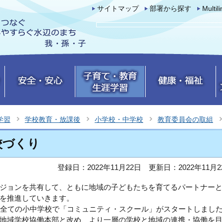
サイトマップ
部署から探す
Multil
学習
学校教育・放課後
小学校・中学校
教育委員会の取組
校づくり
登録日：2022年11月22日
更新日：2022年11月2
ジョンを共有して、ともに地域の子どもたちを育てるパートナー
を推進していきます。
内全ての小中学校で「コミュニティ・スクール」がスタートしまし
地域学校協働本部と改め、より一層の学校と地域の連携・協働を